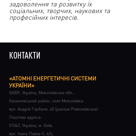
задоволення та розвитку їх
соціальних, творчих, наукових та
професійних інтересів.
КОНТАКТИ
«АТОМНІ ЕНЕРГЕТИЧНІ СИСТЕМИ
УКРАЇНИ»
56009, Україна, Миколаївська обл.,
Казанківський район, село Миколаївка.
вул. Андрія Горбаня, 40 (раніше Ревкомівська).
Поштова адреса:
01042, Україна, м. Київ,
вул. Іоана Павла ІІ, 4/6,