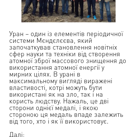
Уран – один із елементів періодичної
системи Мєндєлєєва, який
започаткував становлення новітніх
сфер науки та техніки від створення
атомної зброї массового знищення до
використання атомної енергії у
мирних цілях. В урані в
максимальному вигляді виражені
властивості, котрі можуть бути
використані як на зло, так і на
користь людству. Нажаль, це дві
сторони однієї медалі, і якою
стороною ця медаль впаде залежить
від того, хто і як її використовує.
Далі: