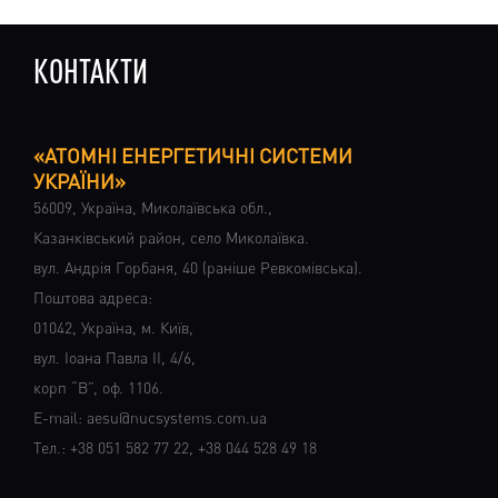
КОНТАКТИ
«АТОМНІ ЕНЕРГЕТИЧНІ СИСТЕМИ
УКРАЇНИ»
56009, Україна, Миколаївська обл.,
Казанківський район, село Миколаївка.
вул. Андрія Горбаня, 40 (раніше Ревкомівська).
Поштова адреса:
01042, Україна, м. Київ,
вул. Іоана Павла ІІ, 4/6,
корп “В”, оф. 1106.
Е-mail:
aesu@nucsystems.com.ua
Тел.:
+38 051 582 77 22
,
+38 044 528 49 18